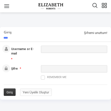
Giriş
Şifremi unuttum!
Username or E-
mail
*
Şifre
*
REMEMBER ME