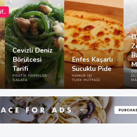
f..
D
Z
Cevizli Deniz
Ba
Börülcesi
Enfes Kaşarlı
M
Tarifi
Sucuklu Pide
DE
PRATIK YEMEKLER
HAMUR İŞI
DÜ
SALATA
TÜRK MUTFAĞI
MA