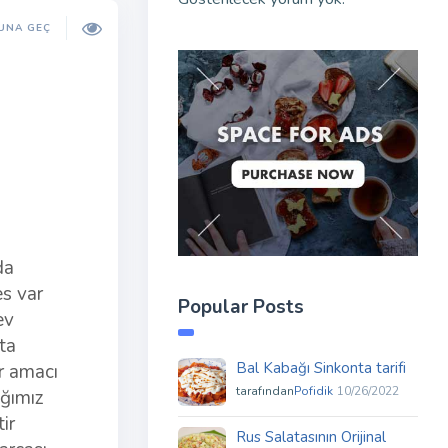
UNA GEÇ
da
es var
Popular Posts
ev
ta
Bal Kabağı Sinkonta tarifi
r amacı
tarafından
Pofidik
10/26/2022
ığımız
ir
Rus Salatasının Orijinal