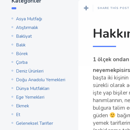
Kategoriler
SHARE THIS POST
Asya Mutfağı
Atıştırmalık
Hakkı
Bakliyat
Balık
Börek
1 ölçek ondan 
Çorba
neyemekpisirse
Deniz Ürünleri
başta iki kişin
Doğu Anadolu Yemekleri
sürekli olarak a
Dünya Mutfakları
işte yap bişiler
Ege Yemekleri
hanımlarının, n
Ekmek
bulgura talim 
Et
güden
bağım
yemek tariflerin
Geleneksel Tarifler