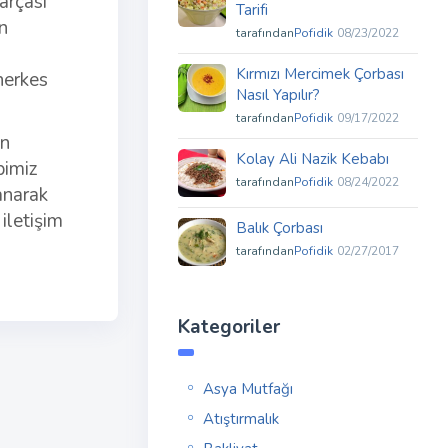
arçası
Tarifi
n
tarafından
Pofidik
08/23/2022
Kırmızı Mercimek Çorbası
herkes
Nasıl Yapılır?
tarafından
Pofidik
09/17/2022
in
Kolay Ali Nazik Kebabı
pimiz
tarafından
Pofidik
08/24/2022
anarak
 iletişim
Balık Çorbası
tarafından
Pofidik
02/27/2017
Kategoriler
Asya Mutfağı
Atıştırmalık