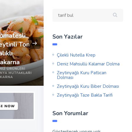
omatesli
Son Yazılar
eytinli Ton
Hünkar
lıklı
Aşure Ta
Çilekli Nutella Krep
Beğendi
akarna
BAKLIYAT
Deniz Mahsullü Kalamar Dolma
GELENEKSEL
GELENEKSEL
NIZ ÜRÜNLERI
TARIFLER
TARIFLER
Zeytinyağlı Kuru Patlıcan
NYA MUTFAKLARI
SEBZE
TATLI
Dolması
KARNA
TÜRK MUTFAĞI
TÜRK MUTFA
Zeytinyağlı Kuru Biber Dolması
Zeytinyağlı Taze Bakla Tarifi
Son Yorumlar
Gösterilecek yorum yok.