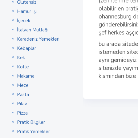
(zehirlenme teh
Glutensiz
olabilir en pra
Hamur İşi
ohannesburg ded
İçecek
gönderebilirsin
İtalyan Mutfağı
şef herkes aşçıdı
Karadeniz Yemekleri
bu arada sitedek
Kebaplar
istemeden sited
Kek
aynı gemideyiz 
Köfte
sitenizde yayıml
kısmından bize b
Makarna
Meze
Pasta
Pilav
Pizza
Pratik Bilgiler
Pratik Yemekler