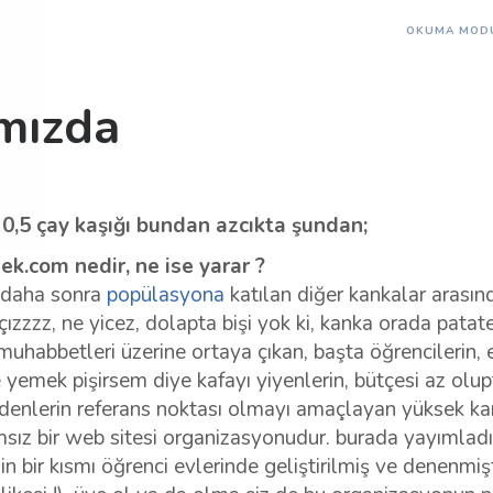
OKUMA MOD
mızda
0,5 çay kaşığı bundan azcıkta şundan;
k.com nedir, ne ise yarar ?
in daha sonra
popülasyona
katılan diğer kankalar arasın
çızzzz, ne yicez, dolapta bişi yok ki, kanka orada patat
 muhabbetleri üzerine ortaya çıkan, başta öğrencilerin, 
e yemek pişirsem diye kafayı yiyenlerin, bütçesi az olup
edenlerin referans noktası olmayı amaçlayan yüksek ka
sız bir web sitesi organizasyonudur. burada yayımlad
in bir kısmı öğrenci evlerinde geliştirilmiş ve denenmişt