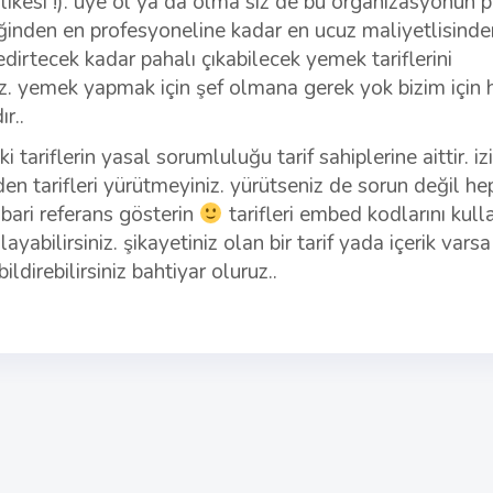
likesi !). üye ol ya da olma siz de bu organizasyonun p
tiğinden en profesyoneline kadar en ucuz maliyetlisinde
irtecek kadar pahalı çıkabilecek yemek tariflerini
iz. yemek yapmak için şef olmana gerek yok bizim için 
r..
i tariflerin yasal sorumluluğu tarif sahiplerine aittir. iz
en tarifleri yürütmeyiniz. yürütseniz de sorun değil he
bari referans gösterin
tarifleri embed kodlarını kull
ayabilirsiniz. şikayetiniz olan bir tarif yada içerik varsa
ildirebilirsiniz bahtiyar oluruz..