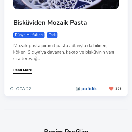
Bisküviden Mozaik Pasta
Dünya Mutfakları
Tatlı
Mozaik pasta piramit pasta adlarıyla da bilinen,
kökeni Sicilya’ya dayanan, kakao ve bisküvinin yanı
sıra tereyağ...
Read More
@
pofidik
OCA 22
258
Benim Profilim