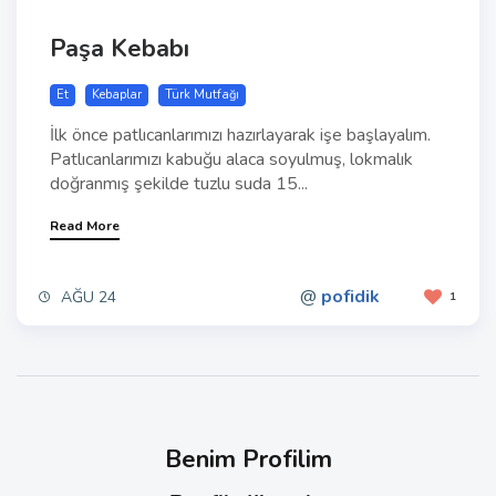
Paşa Kebabı
Et
Kebaplar
Türk Mutfağı
İlk önce patlıcanlarımızı hazırlayarak işe başlayalım.
Patlıcanlarımızı kabuğu alaca soyulmuş, lokmalık
doğranmış şekilde tuzlu suda 15...
Read More
@
pofidik
AĞU 24
1
Benim Profilim