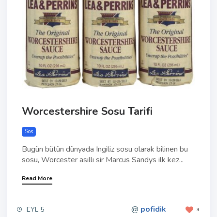
Worcestershire Sosu Tarifi
Sos
Bugün bütün dünyada Ingiliz sosu olarak bilinen bu
sosu, Worcester asıllı sir Marcus Sandys ilk kez...
Read More
@
pofidik
EYL 5
3