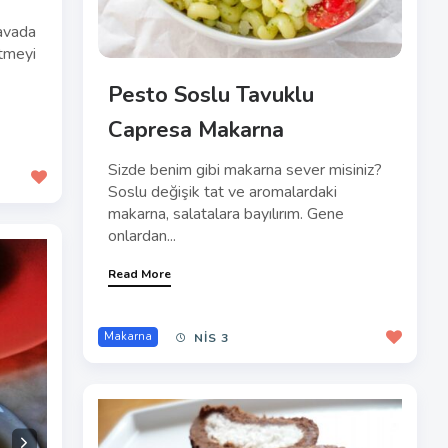
havada
tmeyi
Pesto Soslu Tavuklu
Capresa Makarna
Sizde benim gibi makarna sever misiniz?
Soslu değişik tat ve aromalardaki
makarna, salatalara bayılırım. Gene
onlardan...
Read More
Makarna
NIS 3