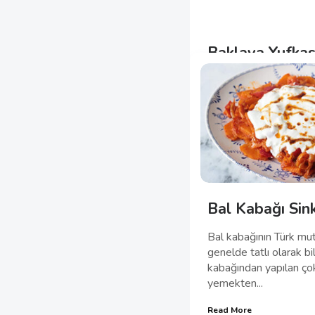
Baklava Yufka
Kıymalı Börek
İç malzeme olan kıyma
tavaya alıp suyunu çe
tersiyle eze eze pişiriy
Read More
Atıştırmalık
EKI 27