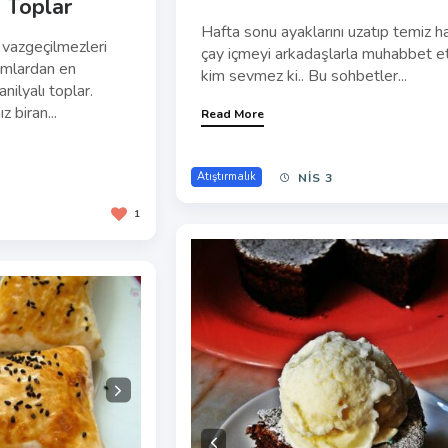
i Toplar
Hafta sonu ayaklarını uzatıp temiz 
 vazgeçilmezleri
çay içmeyi arkadaşlarla muhabbet e
ramlardan en
kim sevmez ki.. Bu sohbetler...
nilyalı toplar.
 biran...
Read More
Atıştırmalık
NIS 3
1