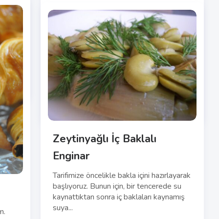
lım.
Pekmezli Havuçlu Kek
rklı
Öncelikle işe kuru üzümlerimizi unlayıp,
cevizlerimizi hazırlamakla başlıyoruz.
Üzümlerimizi unluyoruz ki kek karışımı
kek kalıbına döküldüğünde...
Read More
2
Hamur İşi
EKI 27
2