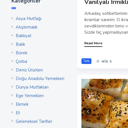
Kategoriler
Vanilyalı İrmikl
Arkadaş sohbetlerinin
Asya Mutfağı
ikramlar sanırım. O ik
sevdiklerimden birisi va
Atıştırmalık
Sizde hiç yapmadıysanız
Bakliyat
Read More
Balık
Börek
Çorba
Tatlı
NIS 3
Deniz Ürünleri
Doğu Anadolu Yemekleri
Dünya Mutfakları
Ege Yemekleri
Ekmek
Et
Geleneksel Tarifler