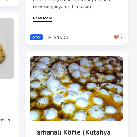
iyice karıştırıyoruz. Limonları...
Read More
İçecek
ARA 21
2
n. İri
Tarhanalı Köfte (Kütahya