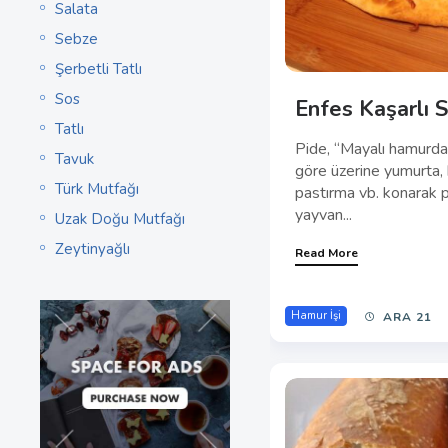
Salata
Sebze
Şerbetli Tatlı
Sos
Enfes Kaşarlı 
Tatlı
Pide, “Mayalı hamurda
Tavuk
göre üzerine yumurta, 
Türk Mutfağı
pastırma vb. konarak piş
yayvan...
Uzak Doğu Mutfağı
Zeytinyağlı
Read More
Hamur İşi
ARA 21