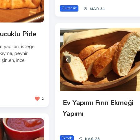
Glutensiz
MAR 31
Sucuklu Pide
n yapılan, isteğe
kıyma, peynir,
irilen, ince,
2
Ev Yapımı Fırın Ekmeği
Yapımı
Ekmek
KAS 23