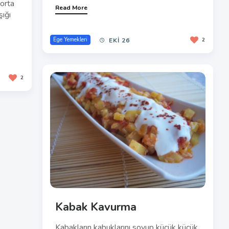
Zeytinyağlı İç Baklalı
Enginar
Tarifimize öncelikle bakla içini hazırlayarak
başlıyoruz. Bunun için, bir tencerede su
m.
kaynattıktan sonra iç baklaları kaynamış
 orta
suya...
şığı
Read More
Ege Yemekleri
EKI 26
2
2