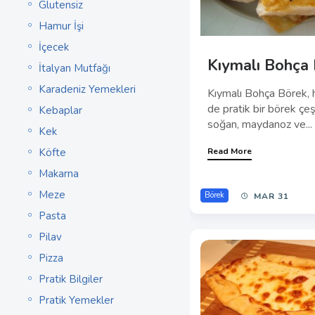
Glutensiz
Hamur İşi
İçecek
Kıymalı Bohça
İtalyan Mutfağı
Karadeniz Yemekleri
Kıymalı Bohça Börek, 
de pratik bir börek çeşi
Kebaplar
soğan, maydanoz ve...
Kek
Köfte
Read More
Makarna
Meze
Börek
MAR 31
Pasta
Pilav
Pizza
Pratik Bilgiler
Pratik Yemekler