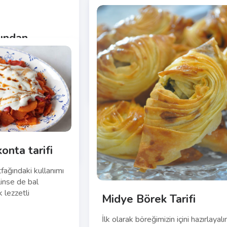
İşe hamurumuzu hazırlayarak başlaya
Daha önceki hamur tariflerimizden fa
bir şey yok aslında. Sadece hamura
sından
daha...
Read More
yı pişireceğimiz
kene kadar kaşığın
Atıştırmalık
EKI 31
oruz (Bu...
2