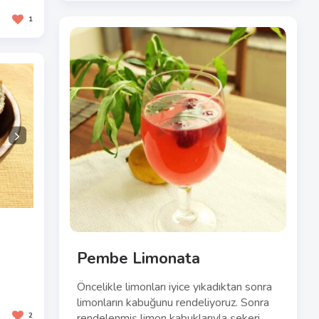
1
Pembe Limonata
Öncelikle limonları iyice yıkadıktan sonra
limonların kabuğunu rendeliyoruz. Sonra
2
rendelenmiş limon kabuklarıyla şekeri