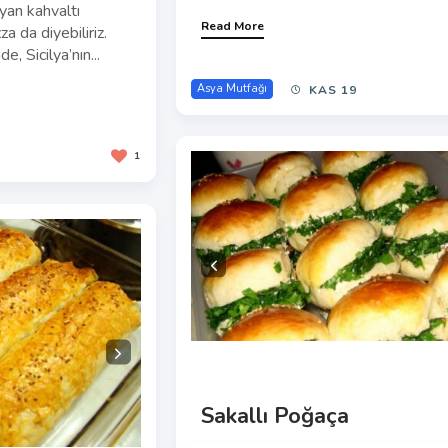
lyan kahvaltı
Read More
a da diyebiliriz.
e, Sicilya’nın...
Asya Mutfağı
KAS 19
1
Sakallı Poğaça