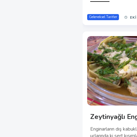
Bal Kabağı Sink
Bal kabağının Türk mut
genelde tatlı olarak bi
kabağından yapılan çok
yemekten...
Read More
Geleneksel Tarifler
EKI