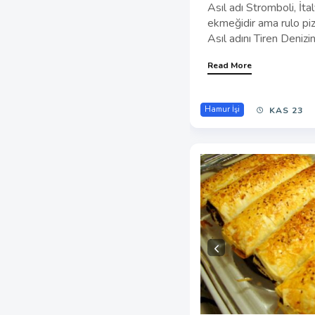
Asıl adı Stromboli, İta
ekmeğidir ama rulo pizz
Asıl adını Tiren Denizind
Read More
Hamur İşi
KAS 23