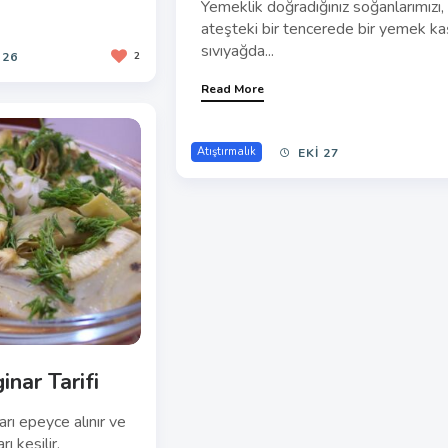
onta tarifi
fağındaki kullanımı
Midye Börek Tarifi
linse de bal
 lezzetli
İlk olarak böreğimizin içini hazırlayalı
Yemeklik doğradığınız soğanlarımızı,
ateşteki bir tencerede bir yemek ka
sıvıyağda...
Read More
 26
2
Atıştırmalık
EKI 27