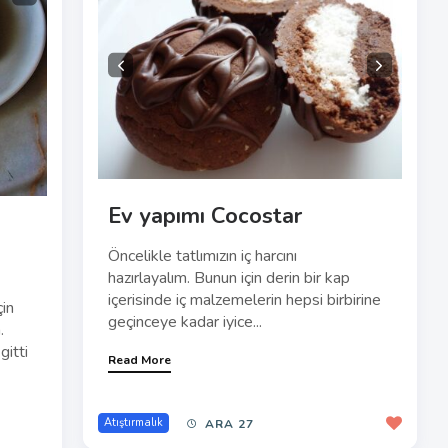
Ev yapımı Cocostar
Öncelikle tatlımızın iç harcını
hazırlayalım. Bunun için derin bir kap
içerisinde iç malzemelerin hepsi birbirine
çin
geçinceye kadar iyice...
.
gitti
Read More
Atıştırmalık
ARA 27