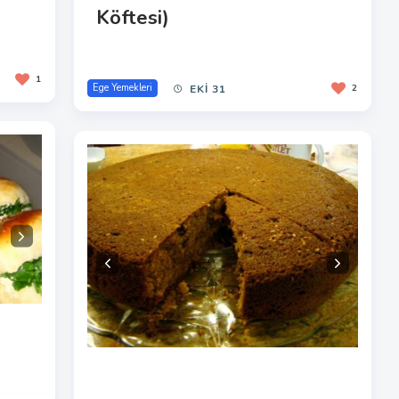
Köftesi)
1
Ege Yemekleri
EKI 31
2