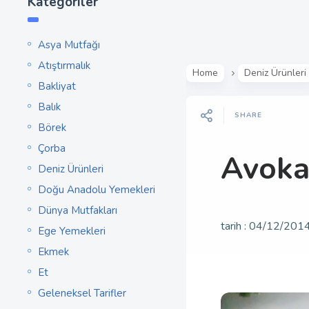
Kategoriler
Asya Mutfağı
Atıştırmalık
Home
Deniz Ürünleri
Bakliyat
Balık
SHARE
Börek
Çorba
Avoka
Deniz Ürünleri
Doğu Anadolu Yemekleri
Dünya Mutfakları
tarih :
04/12/201
Ege Yemekleri
Ekmek
Et
Geleneksel Tarifler