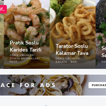
f..
Pratik Soslu
Tarator Soslu
S
Karides Tarifi
Kalamar Tava
S
DENIZ ÜRÜNLERI
DÜNYA MUTFAKLARI
DENIZ ÜRÜNLERI
MEZE
SALATA
SOS
DE