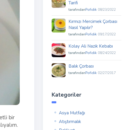
Tarifi
tarafından
Pofidik
08/23/2022
Kırmızı Mercimek Çorbası
Nasıl Yapılır?
tarafından
Pofidik
09/17/2022
Kolay Ali Nazik Kebabı
tarafından
Pofidik
08/24/2022
Balık Çorbası
tarafından
Pofidik
02/27/2017
Kategoriler
Asya Mutfağı
li bir
Atıştırmalık
lıyalım.