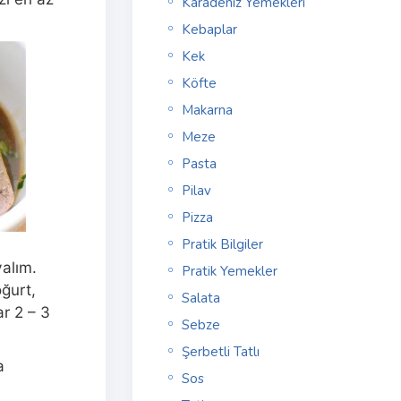
Karadeniz Yemekleri
Kebaplar
Kek
Köfte
Makarna
Meze
Pasta
Pilav
Pizza
Pratik Bilgiler
alım.
Pratik Yemekler
ğurt,
Salata
ar 2 – 3
Sebze
Şerbetli Tatlı
a
Sos