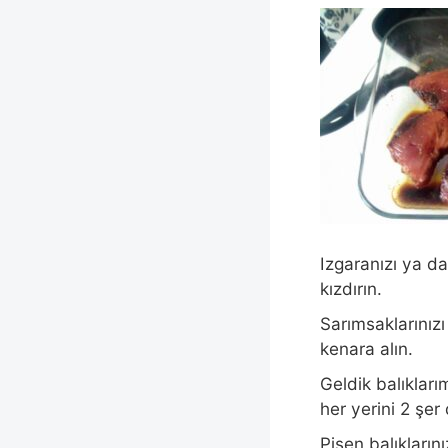
Izgaranızı ya d
kızdırın.
Sarımsaklarınız
kenara alın.
Geldik balıkları
her yerini 2 şer
Pişen balıkları