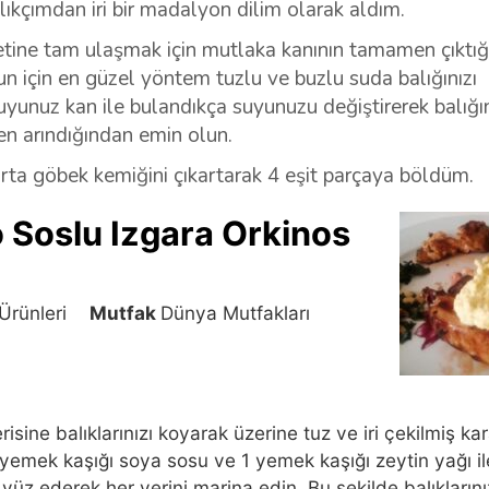
lıkçımdan iri bir madalyon dilim olarak aldım.
etine tam ulaşmak için mutlaka kanının tamamen çıktı
n için en güzel yöntem tuzlu ve buzlu suda balığınızı
uyunuz kan ile bulandıkça suyunuzu değiştirerek balığın
 arındığından emin olun.
rta göbek kemiğini çıkartarak 4 eşit parçaya böldüm.
 Soslu Izgara Orkinos
Ürünleri
Mutfak
Dünya Mutfakları
erisine balıklarınızı koyarak üzerine tuz ve iri çekilmiş ka
 1 yemek kaşığı soya sosu ve 1 yemek kaşığı zeytin yağı il
rs yüz ederek her yerini marina edin. Bu şekilde balıklarını