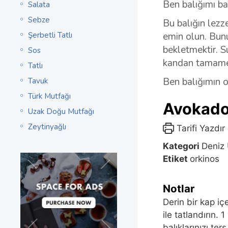
Ben balığımı ba
Salata
Sebze
Bu balığın lezz
Şerbetli Tatlı
emin olun. Bunu
bekletmektir. S
Sos
kandan tamamen
Tatlı
Ben balığımın o
Tavuk
Türk Mutfağı
Avokado
Uzak Doğu Mutfağı
Zeytinyağlı
Tarifi Yazdır
Kategori
Deniz 
Etiket
orkinos
Notlar
Derin bir kap iç
ile tatlandırın.
balıklarınızı te