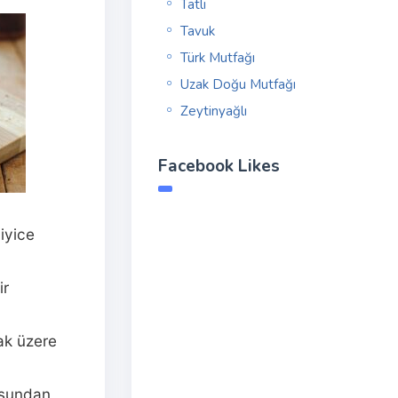
Tatlı
Tavuk
Türk Mutfağı
Uzak Doğu Mutfağı
Zeytinyağlı
Facebook Likes
iyice
ir
mak üzere
susundan