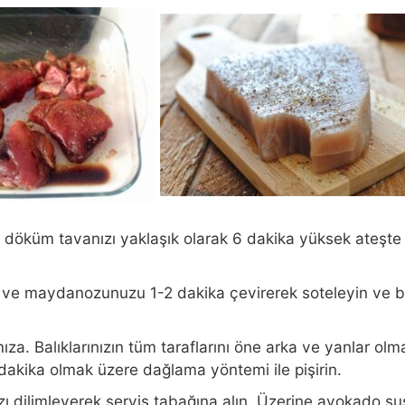
a döküm tavanızı yaklaşık olarak 6 dakika yüksek ateşte 
ı ve maydanozunuzu 1-2 dakika çevirerek soteleyin ve b
mıza. Balıklarınızın tüm taraflarını öne arka ve yanlar ol
 dakika olmak üzere dağlama yöntemi ile pişirin.
nızı dilimleyerek servis tabağına alın. Üzerine avokado 