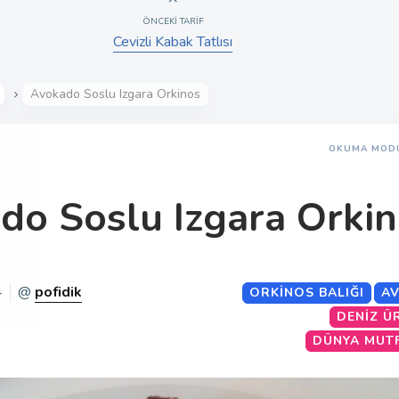
ÖNCEKI TARIF
Cevizli Kabak Tatlısı
Avokado Soslu Izgara Orkinos
OKUMA MOD
do Soslu Izgara Orki
4
@
pofidik
ORKINOS BALIĞI
A
DENIZ Ü
DÜNYA MUT