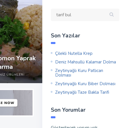
Son Yazılar
Çilekli Nutella Krep
omon Yaprak
Deniz Mahsullü Kalamar Dolma
arma
Zeytinyağlı Kuru Patlıcan
Dolması
NIZ ÜRÜNLERI
Zeytinyağlı Kuru Biber Dolması
Zeytinyağlı Taze Bakla Tarifi
Son Yorumlar
Gösterilecek yorum yok.