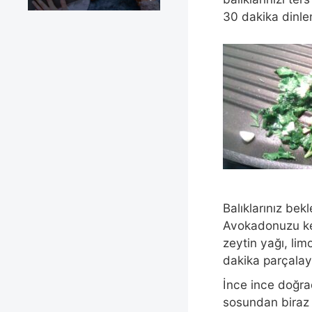
30 dakika dinlen
Balıklarınız be
Avokadonuzu kesi
zeytin yağı, lim
dakika parçalay
İnce ince doğra
sosundan biraz a