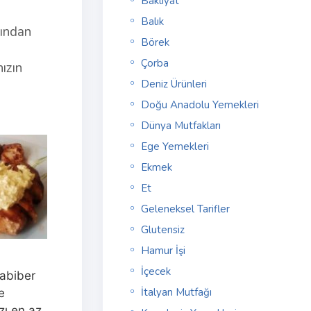
Bakliyat
Balık
ğından
Börek
Çorba
ızın
Deniz Ürünleri
Doğu Anadolu Yemekleri
Dünya Mutfakları
Ege Yemekleri
Ekmek
Et
Geleneksel Tarifler
Glutensiz
Hamur İşi
İçecek
rabiber
e
İtalyan Mutfağı
zı en az