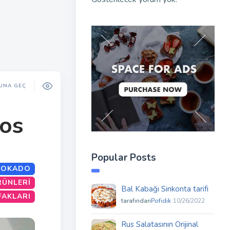
UNA GEÇ
nos
Popular Posts
VOKADO
RÜNLERI
Bal Kabağı Sinkonta tarifi
FAKLARI
tarafından
Pofidik
10/26/2022
Rus Salatasının Orijinal