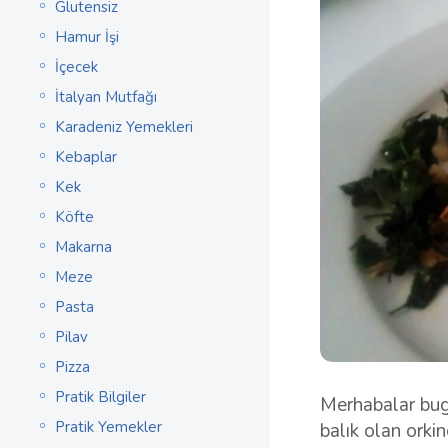
Glutensiz
Hamur İşi
İçecek
İtalyan Mutfağı
Karadeniz Yemekleri
Kebaplar
Kek
Köfte
Makarna
Meze
Pasta
Pilav
Pizza
Pratik Bilgiler
Merhabalar bugü
Pratik Yemekler
balık olan orki