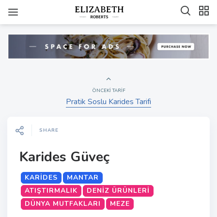
ÖNCEKI TARIF
Pratik Soslu Karides Tarifi
SHARE
Karides Güveç
KARIDES
MANTAR
ATIŞTIRMALIK
DENIZ ÜRÜNLERI
DÜNYA MUTFAKLARI
MEZE