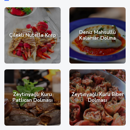
Deniz Mahsullü
Çilekli Nutella Krep
Kalamar Dolma
Zeytinyağlı Kuru
Zeytinyağlı Kuru Biber
Patlıcan Dolması
Dolması