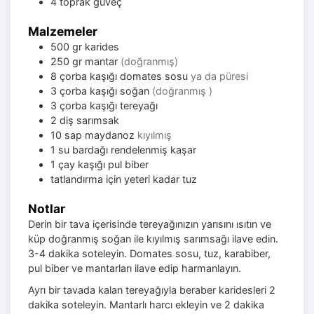
4 toprak güveç
Malzemeler
500
gr
karides
250
gr
mantar
(doğranmış)
8
çorba kaşığı
domates sosu
ya da püresi
3
çorba kaşığı
soğan
(doğranmış )
3
çorba kaşığı
tereyağı
2
diş
sarımsak
10
sap
maydanoz
kıyılmış
1
su bardağı
rendelenmiş kaşar
1
çay kaşığı
pul biber
tatlandırma için yeteri kadar tuz
Notlar
Derin bir tava içerisinde tereyağınızın yarısını ısıtın ve
küp doğranmış soğan ile kıyılmış sarımsağı ilave edin.
3-4 dakika soteleyin. Domates sosu, tuz, karabiber,
pul biber ve mantarları ilave edip harmanlayın.
Ayrı bir tavada kalan tereyağıyla beraber karidesleri 2
dakika soteleyin. Mantarlı harcı ekleyin ve 2 dakika