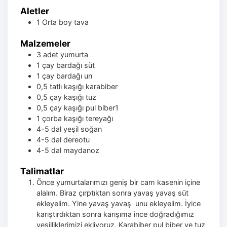
Aletler
1 Orta boy tava
Malzemeler
3
adet
yumurta
1
çay bardağı
süt
1
çay bardağı
un
0,5
tatlı kaşığı
karabiber
0,5
çay kaşığı
tuz
0,5
çay kaşığı
pul biber1
1
çorba kaşığı
tereyağı
4-5
dal
yeşil soğan
4-5
dal
dereotu
4-5
dal
maydanoz
Talimatlar
Önce yumurtalarımızı geniş bir cam kasenin içine
alalım. Biraz çırptıktan sonra yavaş yavaş süt
ekleyelim. Yine yavaş yavaş unu ekleyelim. İyice
karıştırdıktan sonra karışıma ince doğradığımız
yeşilliklerimizi ekliyoruz. Karabiber pul biber ve tuz