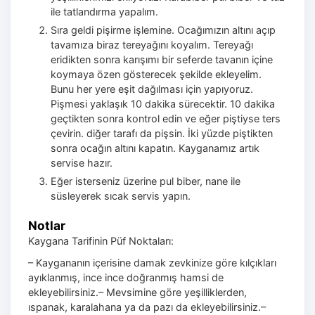
ile tatlandırma yapalım.
Sıra geldi pişirme işlemine. Ocağımızın altını açıp
tavamıza biraz tereyağını koyalım. Tereyağı
eridikten sonra karışımı bir seferde tavanın içine
koymaya özen gösterecek şekilde ekleyelim.
Bunu her yere eşit dağılması için yapıyoruz.
Pişmesi yaklaşık 10 dakika sürecektir. 10 dakika
geçtikten sonra kontrol edin ve eğer piştiyse ters
çevirin. diğer tarafı da pişsin. İki yüzde piştikten
sonra ocağın altını kapatın. Kayganamız artık
servise hazır.
Eğer isterseniz üzerine pul biber, nane ile
süsleyerek sıcak servis yapın.
Notlar
Kaygana Tarifinin Püf Noktaları:
– Kaygananın içerisine damak zevkinize göre kılçıkları
ayıklanmış, ince ince doğranmış hamsi de
ekleyebilirsiniz.
– Mevsimine göre yeşilliklerden,
ıspanak, karalahana ya da pazı da ekleyebilirsiniz.
–