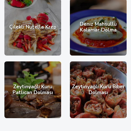
Deniz Mahsullü
Çilekli Nutella Krep
Kalamar Dolma
Zeytinyağlı Kuru
Zeytinyağlı Kuru Biber
Patlıcan Dolması
Dolması