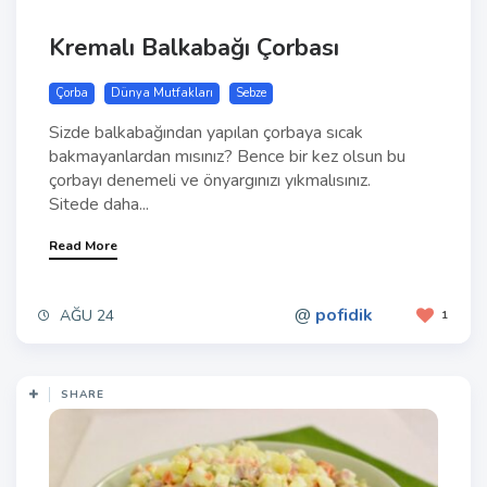
Kremalı Balkabağı Çorbası
Çorba
Dünya Mutfakları
Sebze
Sizde balkabağından yapılan çorbaya sıcak
bakmayanlardan mısınız? Bence bir kez olsun bu
çorbayı denemeli ve önyargınızı yıkmalısınız.
Sitede daha...
Read More
@
pofidik
AĞU 24
1
SHARE