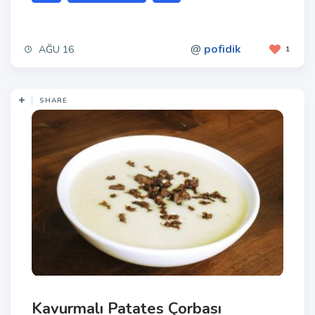
@
pofidik
AĞU 16
1
SHARE
Kavurmalı Patates Çorbası