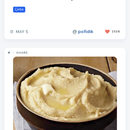
Çorba
@
pofidik
MAY 5
1538
SHARE