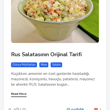
Rus Salatasının Orijinal Tarifi
Dünya Mutfakları
Meze
Salata
Küçükken annemin en özel günlerde hazırladığı,
mayonezli, kornişonlu, havuçlu, patatesli, mayonez
ile ahenkli RUS Salatasının bugün...
Read More
@
pofidik
AĞU 23
1