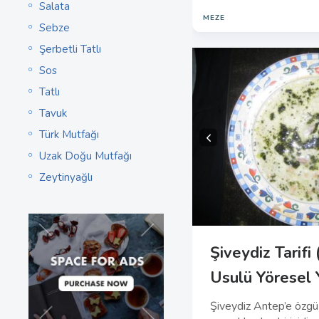
Salata
MEZE
Sebze
Şerbetli Tatlı
Sos
Tatlı
Tavuk
Türk Mutfağı
Uzak Doğu Mutfağı
Zeytinyağlı
Şiveydiz Tarifi
Usulü Yöresel
Şiveydiz Antep’e özgü