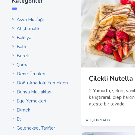
Kategoriler
Asya Mutfağı
Atıştırmalık
Bakliyat
Balık
Börek
Çorba
Deniz Ürünleri
Çilekli Nutella
Doğu Anadolu Yemekleri
2 Yumurta, şeker, vani
Dünya Mutfakları
karıştırarak crep harcın
Ege Yemekleri
ateşte bir tavada
Ekmek
Et
ATIŞTIRMALIK
Geleneksel Tarifler