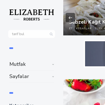
Sebzeli Kağıt 
ET
KEBAPLAR
TÜRK 
Mutfak
Sayfalar