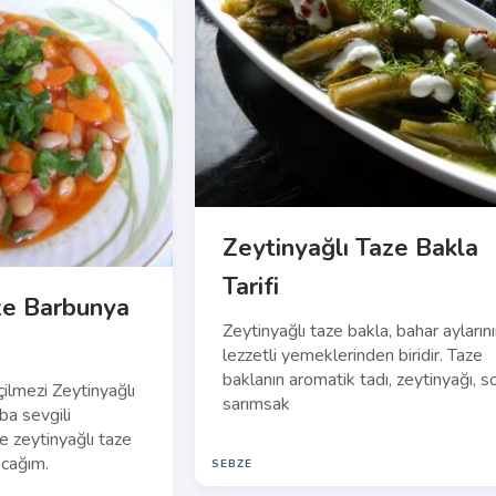
Zeytinyağlı Taze Bakla
Tarifi
ze Barbunya
Zeytinyağlı taze bakla, bahar ayların
lezzetli yemeklerinden biridir. Taze
baklanın aromatik tadı, zeytinyağı, s
çilmezi Zeytinyağlı
sarımsak
a sevgili
e zeytinyağlı taze
acağım.
SEBZE