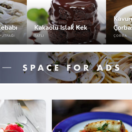
Kavur
Kebabı
Kakaolu Islak Kek
Çorba
MUTFAĞI
TATLI
ÇORBA