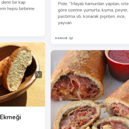
n derin bir kap
Pide, “Mayalı hamurdan yapılan, ist
rin hepsi birbirine
göre üzerine yumurta, kıyma, peynir,
pastırma vb. konarak pişirilen, ince,
yayvan
HAMUR İŞI
n Ekmeği