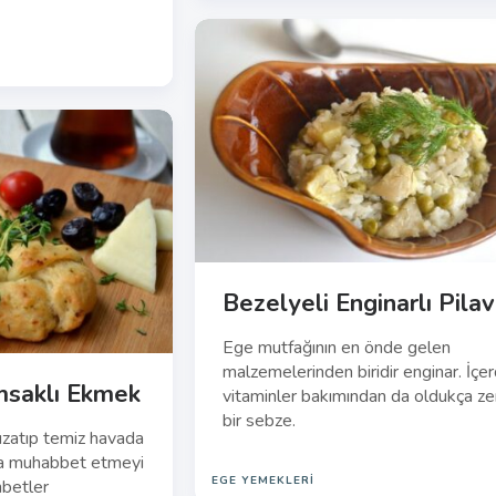
Bezelyeli Enginarlı Pilav
Ege mutfağının en önde gelen
malzemelerinden biridir enginar. İçer
ımsaklı Ekmek
vitaminler bakımından da oldukça ze
bir sebze.
uzatıp temiz havada
la muhabbet etmeyi
EGE YEMEKLERI
hbetler