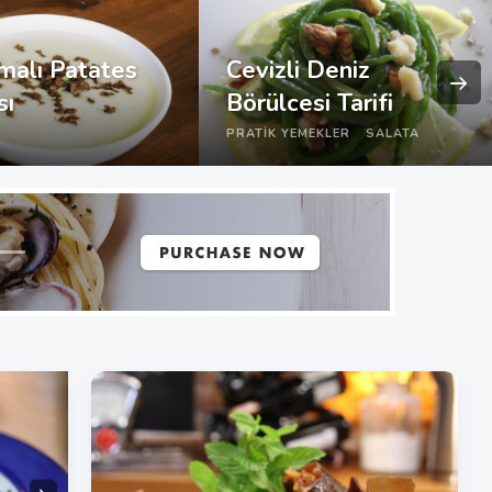
malı Patates
Cevizli Deniz
sı
Börülcesi Tarifi
PRATIK YEMEKLER
SALATA