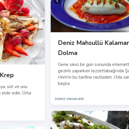
Deniz Mahsullü Kalama
Dolma
Gene sıkıcı bir gün sonunda internet
gezinti yaparken lezzettabağı‘nda Ş
 Krep
Hnm’ın bu tarifine rastladım. Oda sa
başka
lya, süt ve unu
ı elde edin, Orta
DENIZ ÜRÜNLERI