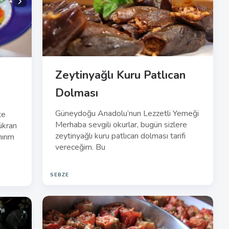
Zeytinyağlı Kuru Patlıcan
r
Dolması
Güneydoğu Anadolu’nun Lezzetli Yemeği
te
Merhaba sevgili okurlar, bugün sizlere
ükran
zeytinyağlı kuru patlıcan dolması tarifi
nırım
vereceğim. Bu
SEBZE