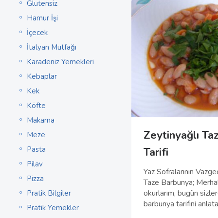
Glutensiz
Hamur İşi
İçecek
İtalyan Mutfağı
Karadeniz Yemekleri
Kebaplar
Kek
Köfte
Makarna
Zeytinyağlı Ta
Meze
Pasta
Tarifi
Pilav
Yaz Sofralarının Vazge
Pizza
Taze Barbunya; Merhab
okurlarım, bugün sizler
Pratik Bilgiler
barbunya tarifini anlat
Pratik Yemekler